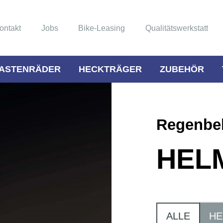
ontakt
Jobs
Bike-Leasing
Qualitätswerkstatt
ASTENRÄDER
HECKTRÄGER
ZUBEHÖR
Regenbe
HEL
ALLE
HE