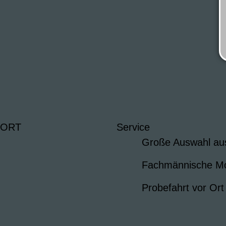
 ORT
Service
Große Auswahl au
Fachmännische M
Probefahrt vor Ort