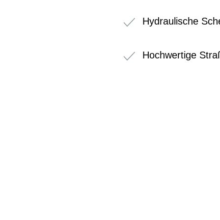
Hydraulische Sc
Hochwertige Stra
BIKE-LEASIN
EINFACH UND PREISGÜNSTIG ZUM NEU
Wir beraten Sie gerne welches Bike zu Ihre