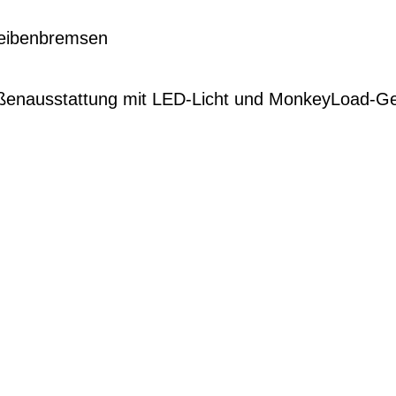
heibenbremsen
ßenausstattung mit LED-Licht und MonkeyLoad-G
G
EN DIENSTRAD
n und Ihren