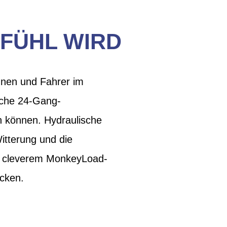
FÜHL WIRD
nnen und Fahrer im
liche 24-Gang-
n können. Hydraulische
itterung und die
nd cleverem MonkeyLoad-
ecken.