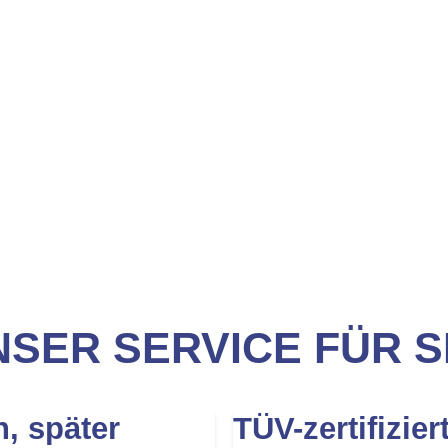
SER SERVICE FÜR S
n, später
TÜV-zertifizier