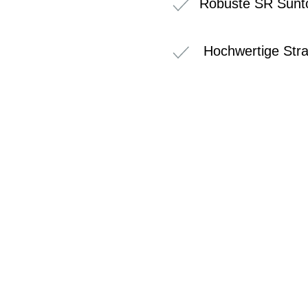
Robuste SR Sunt
Hochwertige Stra
BIKE-LEASIN
EINFACH UND PREISGÜNSTIG ZUM NEU
Wir beraten Sie gerne welches Bike zu Ihre
Anforderungen passt - und können Ihnen att