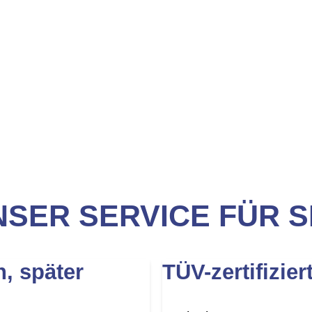
SER SERVICE FÜR S
n, später
TÜV-zertifizier