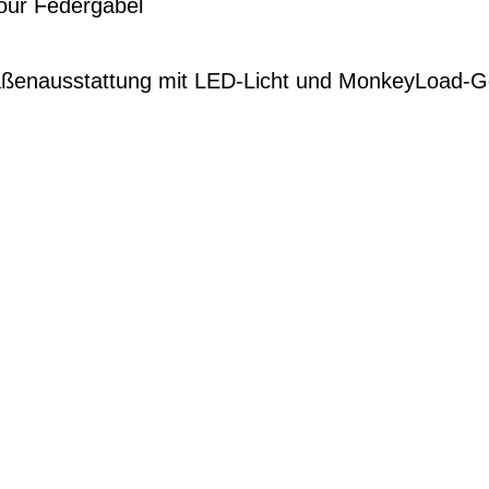
our Federgabel
ßenausstattung mit LED-Licht und MonkeyLoad-G
G
EN DIENSTRAD
n und Ihren
raktive Leasing-