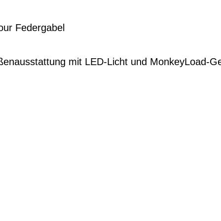
our Federgabel
ßenausstattung mit LED-Licht und MonkeyLoad-G
G
EN DIENSTRAD