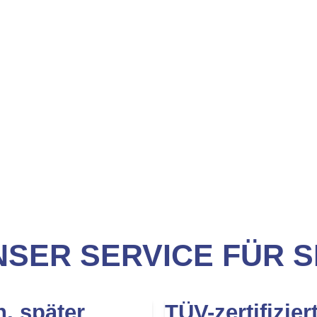
SER SERVICE FÜR S
n, später
TÜV-zertifizier