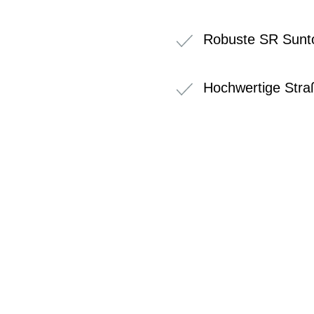
Robuste SR Sunt
Hochwertige Stra
BIKE-LEASIN
EINFACH UND PREISGÜNSTIG ZUM NEU